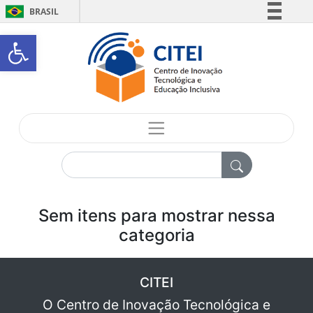
Pular para conteúdo
BRASIL
Simplifique!
Open toolbar
Comunica BR
Participe
Acesso à informação
Legislação
Canais
Sem itens para mostrar nessa
categoria
CITEI
O Centro de Inovação Tecnológica e