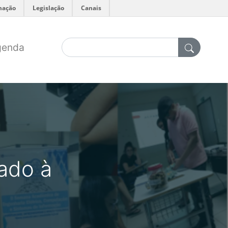
mação
Legislação
Canais
genda
cado à