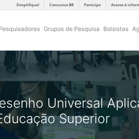
Simplifique!
Comunica BR
Participe
Acesso à infor
Pesquisadores
Grupos de Pesquisa
Bolsistas
A
Desenho Universal Apli
Educação Superior