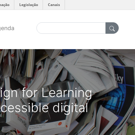
mação
Legislação
Canais
genda
ign for Learning
cessible digital