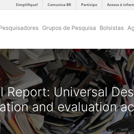
Simplifique!
Comunica BR
Participe
Acesso à infor
Pesquisadores
Grupos de Pesquisa
Bolsistas
A
al Report: Universal Des
ation and evaluation ac