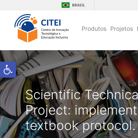
Pular para conteúdo
BRASIL
Produtos
Projetos
Open toolbar
Scientific Technic
Project: implement
textbook protocol.